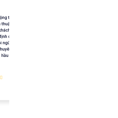
ộng tác với
Tôi có con du học bên Mỹ, hiện tại
 thuật số
con tôi đã lấy vợ và nhập tịch.
 khách hàng
Những ngày đầu làm visa Mỹ, nhờ
định cư và
công ty Trust mà tôi và vợ dễ
i ngũ dịch
dàng đạt được visa và gia hạn
 chuyên môn
visa đều ra kết quả 100%. Cảm ơn
t hầu như
công ty Trust nhiều, năm nào
cũng sẽ ghé Trust để làm lại visa
Mỹ