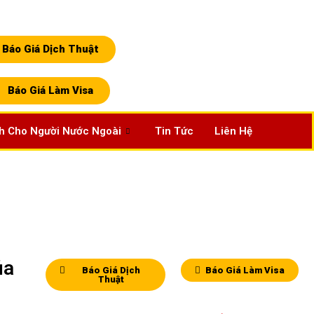
Báo Giá Dịch Thuật
Báo Giá Làm Visa
h Cho Người Nước Ngoài
Tin Tức
Liên Hệ
ủa
Báo Giá Dịch
Báo Giá Làm Visa
Thuật