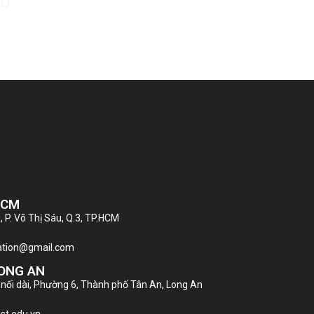
HCM
, P. Võ Thị Sáu, Q.3, TP.HCM
slation@gmail.com
LONG AN
 nối dài, Phường 6, Thành phố Tân An, Long An
st.edu.vn